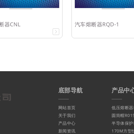
断器CNL
汽车熔断器RQD-1
底部导航
产品中
网站首页
低压熔断器N
关于我们
圆筒帽R015/
产品中心
半导体保护NG
新闻资讯
170M方